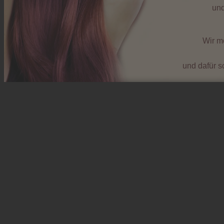
und
Wir mö
und dafür s